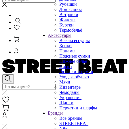
Рубашки
Лонгсливы
Ветровки
Жилеты
Куртки
Термобельё
Аксессуары
Все аксессуары
Кепки
Панамы
Поясные сумки
Нижнее белье
Носки
Рюкзаки и сумки
Уход за обувью
Мячи
Инвентарь
Чемоданы
Украшения
Шапки
Перчатки и шарфы
Бренды
Все бренды
STREETBEAT
Nike