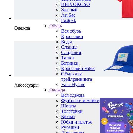
KRIVOKOSO
Solemate
Art Sac
Eastpak
Обувь
Одежда
Вся обувь
Кроссовки
Кеды
Сланцы
Сандалии
Тапки
Ботинки
Кроссовки Hiker
Обувь для
трейлраннинга
Vans Hylane
Аксессуары
Одежда
Вся одежда
Футболки и майки
Шорты
Толстовки
Брюки
Юбки и платья
Рубашки
Лонгсливы