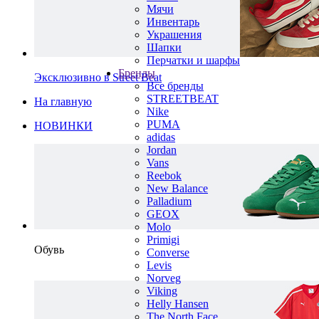
Мячи
Инвентарь
Украшения
Шапки
Перчатки и шарфы
Бренды
Эксклюзивно в Street Beat
Все бренды
STREETBEAT
На главную
Nike
PUMA
НОВИНКИ
adidas
Jordan
Vans
Reebok
New Balance
Palladium
GEOX
Molo
Primigi
Обувь
Converse
Levis
Norveg
Viking
Helly Hansen
The North Face