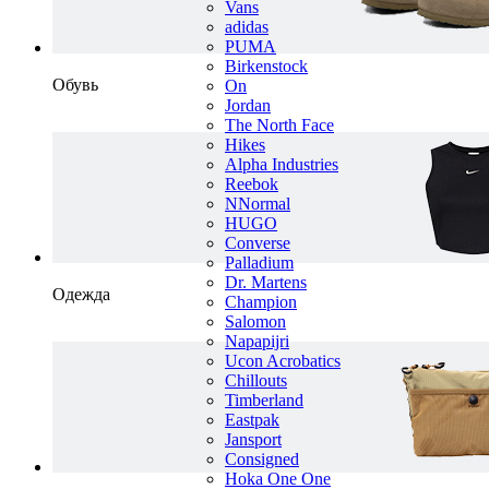
Vans
adidas
PUMA
Birkenstock
Обувь
On
Jordan
The North Face
Hikes
Alpha Industries
Reebok
NNormal
HUGO
Converse
Palladium
Dr. Martens
Одежда
Champion
Salomon
Napapijri
Ucon Acrobatics
Chillouts
Timberland
Eastpak
Jansport
Consigned
Hoka One One