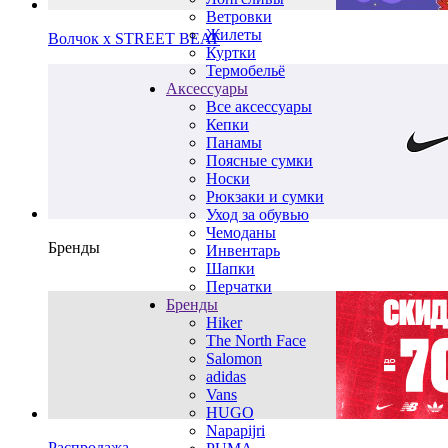
Ветровки
Жилеты
Волчок х STREET BEAT
Куртки
Термобельё
Аксессуары
Все аксессуары
Кепки
Панамы
Поясные сумки
Носки
Рюкзаки и сумки
Уход за обувью
Чемоданы
Бренды
Инвентарь
Шапки
Перчатки
Бренды
Hiker
The North Face
Salomon
adidas
Vans
HUGO
Napapijri
Распродажа