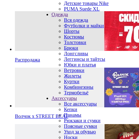
Детские товары Nike
PUMA Suede XL
Одежда
Вся одежда
Футболки и майки
Шорты
Костюмы
Толстовки
Брюки
Лонгсливы
Леггинсы и тайтсы
Распродажа
Юбки и платья
Ветровки
Жилеты
Куртки
Комбинезоны
Термобельё
Аксессуары
Все аксессуары
Кепки
Панамы
Волчок х STREET BEAT
Рюкзаки и сумки
Поясные сумки
Уход за обувью
Носки