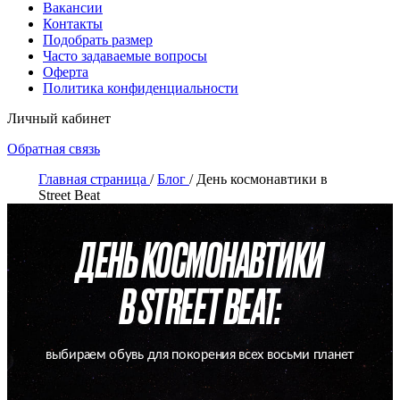
Вакансии
Контакты
Подобрать размер
Часто задаваемые вопросы
Оферта
Политика конфиденциальности
Личный кабинет
Обратная связь
Главная страница
/
Блог
/
День космонавтики в
Street Beat
ДЕНЬ КОСМОНАВТИКИ
В STREET BEAT:
выбираем обувь для покорения всех восьми планет