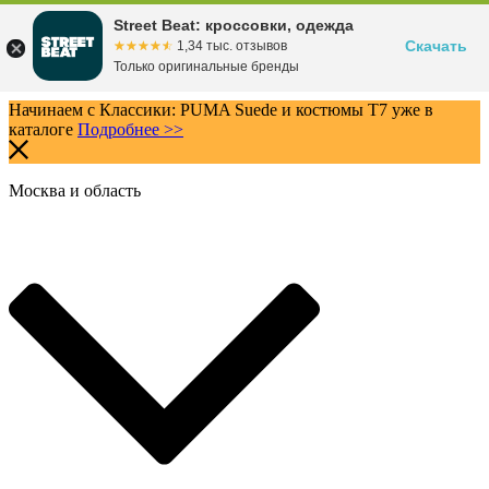
Street Beat: кроссовки, одежда
Скачать
☆☆☆☆☆
★★★★★
1,34 тыс. отзывов
Только оригинальные бренды
Начинаем с Классики: PUMA Suede и костюмы T7 уже в
каталоге
Подробнее >>
Москва и область