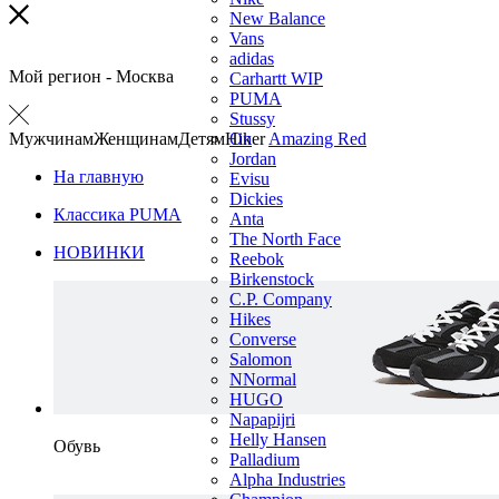
New Balance
Vans
adidas
Мой регион -
Москва
Carhartt WIP
PUMA
Stussy
Мужчинам
Женщинам
Детям
Hiker
On
Amazing Red
Jordan
На главную
Evisu
Dickies
Классика PUMA
Anta
The North Face
НОВИНКИ
Reebok
Birkenstock
C.P. Company
Hikes
Converse
Salomon
NNormal
HUGO
Napapijri
Helly Hansen
Обувь
Palladium
Alpha Industries