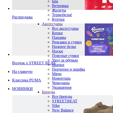
Бра
Ветровки
Жилеты
Термобельё
Распродажа
Куртки
Аксессуары
Все аксессуары
Кепки
Панамы
Рюкзаки и сумки
Нижнее белье
Носки
Поясные сумки
Уход за обувью
Волчок х STREET BEAT
Шапки
Перчатки и шарфы
На главную
Мячи
Инвентарь
Классика PUMA
Чемоданы
Украшения
НОВИНКИ
Бренды
Все бренды
STREETBEAT
Nike
New Balance