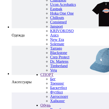
Champion
Ucon Acrobatics
Eastpak
Hoka One One
Chillouts
Consigned
Jansport
KRIVOKOSO
Одежда
Asics
New Era
Solemate
Tarrago
Blackstone
Crep Protect
Dr. Martens
Timberland
Veja
СПОРТ
Бег
Аксессуары
Тренинг
Баскетбол
Футбол
Автоспорт
Хайкинг
Обувь