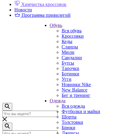
Химчистка кроссовок
Новости
Программа привилегий
Обувь
Вся обувь
Кроссовки
Кеды
Сланцы
Мюли
Сандалии
Бутсы
Тапочки
Ботинки
Угги
Новинки Nike
New Balance
Бег и тренинг
Одежда
Вся одежда
Футболки и майки
Шорты
Толстовки
Брюки
Джинсы