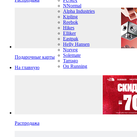
PUMA
NNormal
Alpha Industries
Kipling
Reebok
Hikes
Elliker
Eastpak
Helly Hansen
Norveg
Solemate
Подарочные карты
Tarrago
On Running
На главную
Распродажа