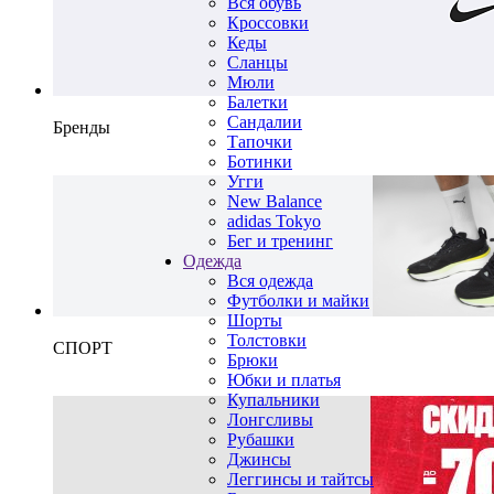
Вся обувь
Кроссовки
Кеды
Сланцы
Мюли
Балетки
Сандалии
Бренды
Тапочки
Ботинки
Угги
New Balance
adidas Tokyo
Бег и тренинг
Одежда
Вся одежда
Футболки и майки
Шорты
Толстовки
СПОРТ
Брюки
Юбки и платья
Купальники
Лонгсливы
Рубашки
Джинсы
Леггинсы и тайтсы