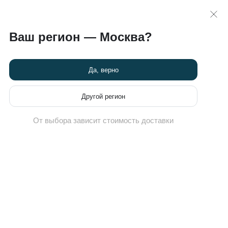
 >>
карта
8 (495) 789-82-60
Ваш регион — Москва?
Химчистка кроссовок
Новости
Программа привилегий
Да, верно
Другой регион
От выбора зависит стоимость доставки