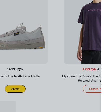
14 999 руб.
3 499 руб.
4 999 руб.
овки The North Face Clyffe
Мужская футболка The North Fac
Relaxed Short Sleeve 
Vibram
Скидка 30%
Добавить в избра