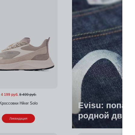
4 199 руб.
8 499 руб.
Evisu: попас
Кроссовки Hiker Solo
родной двор
Ликвидация