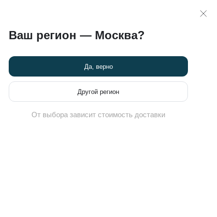
 >>
карта
8 (495) 789-82-60
Ваш регион — Москва?
Химчистка кроссовок
Новости
Программа привилегий
Да, верно
Другой регион
От выбора зависит стоимость доставки