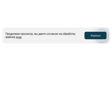
Продолжая просмотр, вы даете согласие на обработку
Хорошо
файлов
куки
6 299 руб.
18 399 руб.
Мужская футболка Jordan
Мужская олимпийка Jordan
Flight T-Shirt
Paris Saint-Germain Dri-FIT
Anthem Jacket