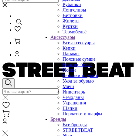
Рубашки
Лонгсливы
Ветровки
Жилеты
Куртки
Термобельё
Аксессуары
Все аксессуары
Кепки
Панамы
Поясные сумки
Нижнее белье
Носки
Рюкзаки и сумки
Уход за обувью
Мячи
Инвентарь
Чемоданы
Украшения
Шапки
Перчатки и шарфы
Бренды
Все бренды
STREETBEAT
Nike