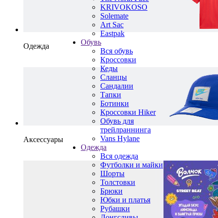
KRIVOKOSO
Solemate
Art Sac
Eastpak
Обувь
Одежда
Вся обувь
Кроссовки
Кеды
Сланцы
Сандалии
Тапки
Ботинки
Кроссовки Hiker
Обувь для
трейлраннинга
Vans Hylane
Аксессуары
Одежда
Вся одежда
Футболки и майки
Шорты
Толстовки
Брюки
Юбки и платья
Рубашки
Лонгсливы