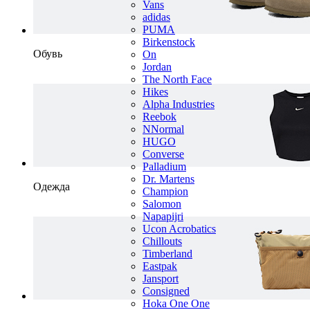
Vans
adidas
PUMA
Birkenstock
Обувь
On
Jordan
The North Face
Hikes
Alpha Industries
Reebok
NNormal
HUGO
Converse
Palladium
Dr. Martens
Одежда
Champion
Salomon
Napapijri
Ucon Acrobatics
Chillouts
Timberland
Eastpak
Jansport
Consigned
Hoka One One