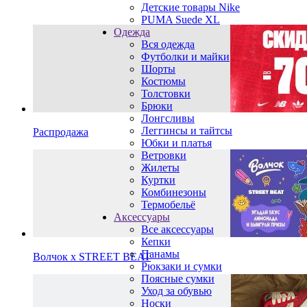
Детские товары Nike
PUMA Suede XL
Одежда
Вся одежда
Футболки и майки
Шорты
Костюмы
Толстовки
Брюки
Лонгсливы
Леггинсы и тайтсы
Распродажа
Юбки и платья
Ветровки
Жилеты
Куртки
Комбинезоны
Термобельё
Аксессуары
Все аксессуары
Кепки
Панамы
Волчок х STREET BEAT
Рюкзаки и сумки
Поясные сумки
Уход за обувью
Носки