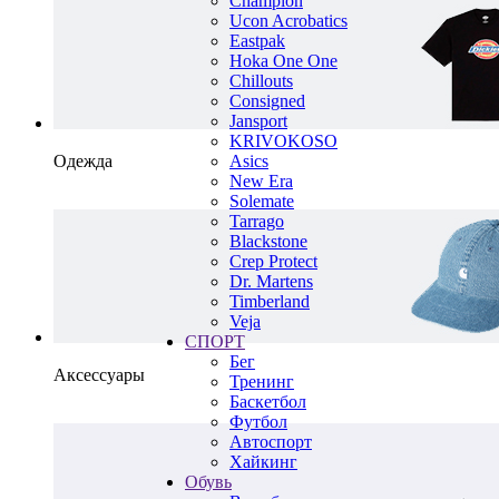
Champion
Ucon Acrobatics
Eastpak
Hoka One One
Chillouts
Consigned
Jansport
KRIVOKOSO
Одежда
Asics
New Era
Solemate
Tarrago
Blackstone
Crep Protect
Dr. Martens
Timberland
Veja
СПОРТ
Бег
Аксессуары
Тренинг
Баскетбол
Футбол
Автоспорт
Хайкинг
Обувь