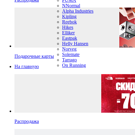
PUMA
NNormal
Alpha Industries
Kipling
Reebok
Hikes
Elliker
Eastpak
Helly Hansen
Norveg
Solemate
Подарочные карты
Tarrago
On Running
На главную
Распродажа