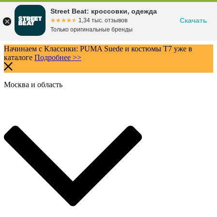
Street Beat: кроссовки, одежда
Скачать
☆☆☆☆☆
★★★★★
1,34 тыс. отзывов
Только оригинальные бренды
Начинаем с Классики: PUMA Suede и костюмы T7 уже в
каталоге
Подробнее >>
Москва и область