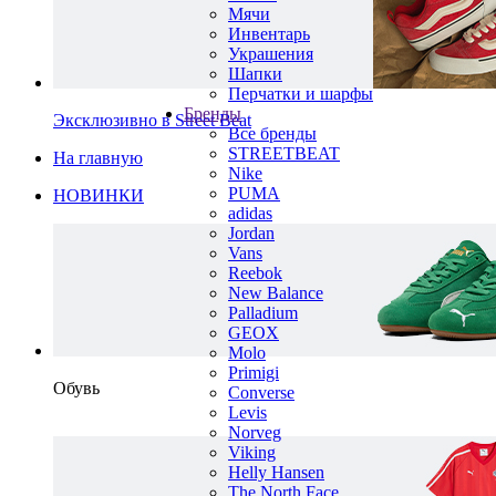
Мячи
Инвентарь
Украшения
Шапки
Перчатки и шарфы
Бренды
Эксклюзивно в Street Beat
Все бренды
STREETBEAT
На главную
Nike
PUMA
НОВИНКИ
adidas
Jordan
Vans
Reebok
New Balance
Palladium
GEOX
Molo
Primigi
Обувь
Converse
Levis
Norveg
Viking
Helly Hansen
The North Face