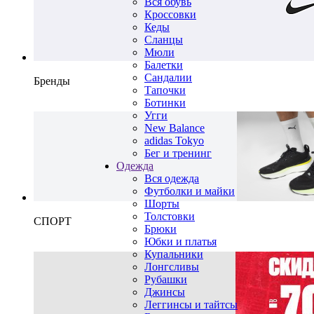
Вся обувь
Кроссовки
Кеды
Сланцы
Мюли
Балетки
Сандалии
Бренды
Тапочки
Ботинки
Угги
New Balance
adidas Tokyo
Бег и тренинг
Одежда
Вся одежда
Футболки и майки
Шорты
Толстовки
СПОРТ
Брюки
Юбки и платья
Купальники
Лонгсливы
Рубашки
Джинсы
Леггинсы и тайтсы