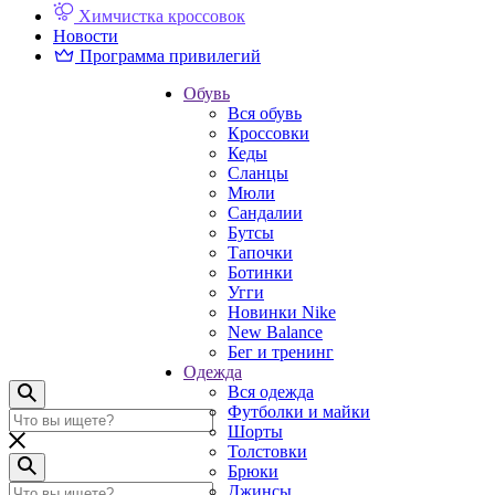
Химчистка кроссовок
Новости
Программа привилегий
Обувь
Вся обувь
Кроссовки
Кеды
Сланцы
Мюли
Сандалии
Бутсы
Тапочки
Ботинки
Угги
Новинки Nike
New Balance
Бег и тренинг
Одежда
Вся одежда
Футболки и майки
Шорты
Толстовки
Брюки
Джинсы