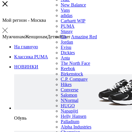
New Balance
Vans
adidas
Мой регион -
Москва
Carhartt WIP
PUMA
Stussy
Мужчинам
Женщинам
Детям
Hiker
On
Amazing Red
Jordan
На главную
Evisu
Dickies
Классика PUMA
Anta
The North Face
НОВИНКИ
Reebok
Birkenstock
C.P. Company
Hikes
Converse
Salomon
NNormal
HUGO
Napapijri
Helly Hansen
Обувь
Palladium
Alpha Industries