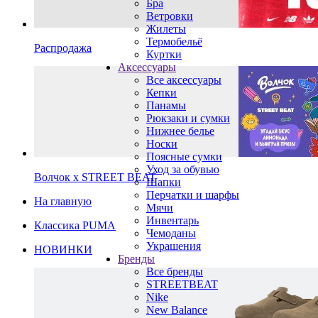
Бра
Ветровки
Жилеты
Термобельё
Распродажа
Куртки
Аксессуары
Все аксессуары
Кепки
Панамы
Рюкзаки и сумки
Нижнее белье
Носки
Поясные сумки
Уход за обувью
Волчок х STREET BEAT
Шапки
Перчатки и шарфы
На главную
Мячи
Инвентарь
Классика PUMA
Чемоданы
Украшения
НОВИНКИ
Бренды
Все бренды
STREETBEAT
Nike
New Balance