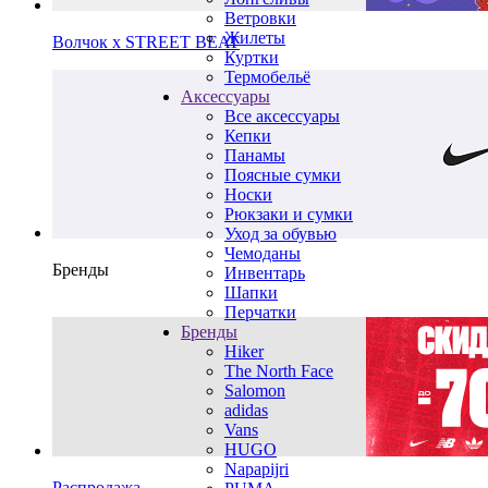
Ветровки
Жилеты
Волчок х STREET BEAT
Куртки
Термобельё
Аксессуары
Все аксессуары
Кепки
Панамы
Поясные сумки
Носки
Рюкзаки и сумки
Уход за обувью
Чемоданы
Бренды
Инвентарь
Шапки
Перчатки
Бренды
Hiker
The North Face
Salomon
adidas
Vans
HUGO
Napapijri
Распродажа