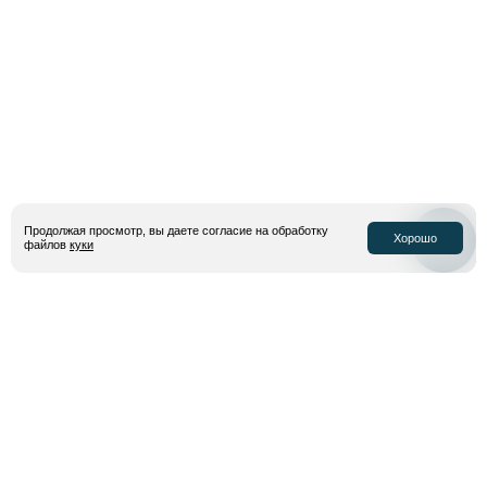
Продолжая просмотр, вы даете согласие на обработку
Хорошо
файлов
куки
#TRUEBEAT
Вся правда о товаре
Вся продукция, представленная в магазинах Street Beat и Hiker,
является оригинальной и сертифицированной.
Смотреть