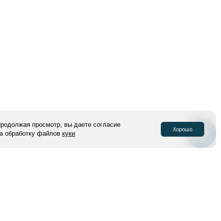
 можно собрать аутфиты от
Champion
,
Vans
,
PUMA
,
Converse
и
апустили собственную торговую марку лайфстайл
одежда
,
обувь
и
пустили модели кроссовок
Solid
и
Cheek
из премиальных
толстовок, теплых пуховиков, уютных флисок и брюк. Развиваемся с
не собираемся останавливаться! Коллекция STREETBEAT
сех магазинах сети.
лайн: на сайте или в
приложении
. Для удобства покупателей мы
систему, которая позволяет просто и удобно совершать покупки.
ок
, сколько времени потребуется для
обмена и возврата
, как стать
родолжая просмотр, вы даете согласие
ммы
— вся информация доступна на нашем сайте и в приложении
Хорошо
а обработку файлов
куки
ая в магазинах Street Beat, является оригинальной
ркирована в соответствии с законодательством и может быть
е
Честный ЗНАК
.