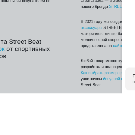
стритстайла — в Street Beat
ткам тысяч покупателей по
нашего бренда
STREETBEAT
В 2021 году мы создали и з
аксессуары
STREETBEAT. Вы
материалов, линию базовых 
молниеносной скоростью и 
а Street Beat
представлена на
сайте
и во в
ок
от спортивных
ов
Любой товар можно купить он
разработали полноценную эко
Как выбрать размер кроссов
П
участником
бонусной програ
н
Street Beat.
Вся продукция, представленн
й хаб, который
и сертифицированной, прома
точек
и
блог
с
идентифицирована в систем
ской одеждой,
ids
, товары,
виями —
Hiker
,