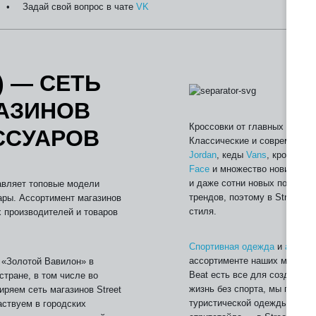
Задай свой вопрос в чате
VK
Мы верим в н
тысяч покупа
) — СЕТЬ
АЗИНОВ
Кроссовки от главных спорти
ССУАРОВ
Классические и современны
Jordan
, кеды
Vans
, кроссовк
Face
и множество новинок от
и даже сотни новых позиций.
авляет топовые модели
трендов, поэтому в Street B
ары. Ассортимент магазинов
стиля.
х производителей и товаров
Спортивная одежда
и
аксесс
ассортименте наших магазин
Ц «Золотой Вавилон» в
Beat есть все для создания 
стране, в том числе во
жизнь без спорта, мы посто
иряем сеть магазинов Street
туристической одежды или 
аствуем в городских