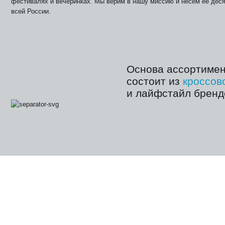
фестивалях и вечеринках. Мы верим в нашу миссию и несем ее деся
всей России.
Основа ассортимент
состоит из
кроссов
и лайфстайл бренд
Интернет-магазин Street Beat — крупны
объединяет
товары
из всех
розничных 
тематическим контентом, раздел с дет
обувью и аксессуарами —
Street Beat K
вдохновленные природой и путешест