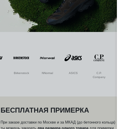
Birkenstock
NNormal
ASICS
C.P.
Ucon
Company
Acrobat
БЕСПЛАТНАЯ ПРИМЕРКА
При заказе доставки по Москве и за МКАД (до бетонного кольца)
Бу
ты можешь заказать
два размера одного товара
для примерки