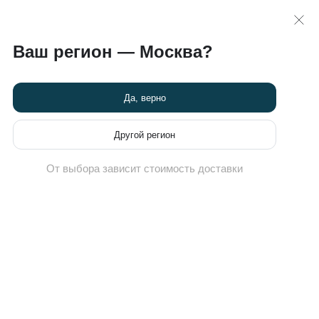
 >>
карта
8 (495) 789-82-60
Ваш регион — Москва?
Химчистка кроссовок
Новости
Программа привилегий
Да, верно
Другой регион
От выбора зависит стоимость доставки