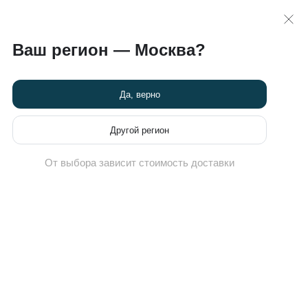
 >>
карта
8 (495) 789-82-60
Ваш регион — Москва?
Химчистка кроссовок
Новости
Программа привилегий
Да, верно
Другой регион
От выбора зависит стоимость доставки