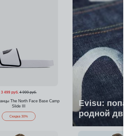
3 499 руб.
4 999 руб.
Evisu: попас
анцы The North Face Base Camp
Slide III
родной двор
Скидка 30%