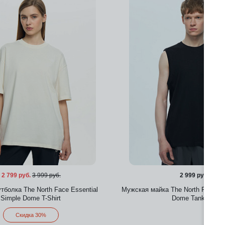
Добавить в избранное
2 799 руб.
3 999 руб.
2 999 руб.
болка The North Face Essential
Мужская майка The North Face Ev
Simple Dome T-Shirt
Dome Tank Top
Скидка 30%