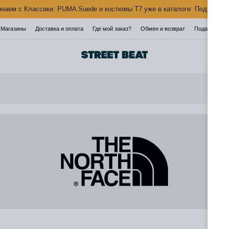
наем с Классики: PUMA Suede и костюмы T7 уже в каталоге
Подробнее
Магазины
Доставка и оплата
Где мой заказ?
Обмен и возврат
Подарочная 