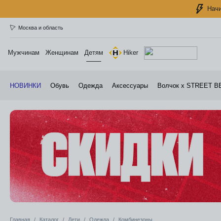
Начи
Москва и область
Мужчинам
Женщинам
Детям
Hiker
НОВИНКИ
Обувь
Одежда
Аксессуары
Волчок х STREET B
Главная
Каталог
Дети
Одежда
Комбинезоны