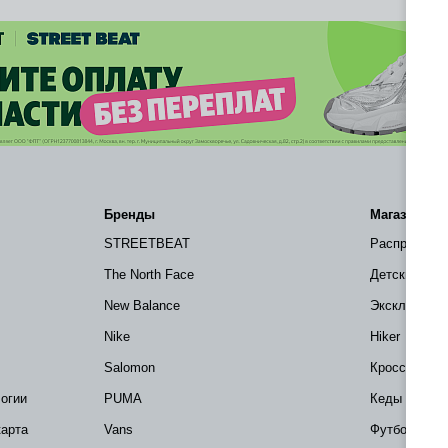
Бренды
Магазин
STREETBEAT
Распродажа
The North Face
Детские тов
New Balance
Эксклюзивно 
Nike
Hiker
Salomon
Кроссовки
огии
PUMA
Кеды
карта
Vans
Футболки и 