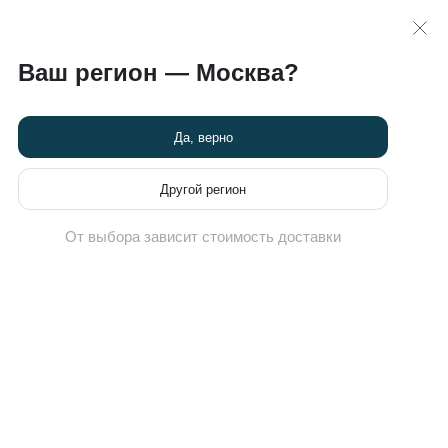
 >>
карта
8 (495) 789-82-60
Ваш регион — Москва?
Химчистка кроссовок
Новости
Программа привилегий
Да, верно
Другой регион
От выбора зависит стоимость доставки