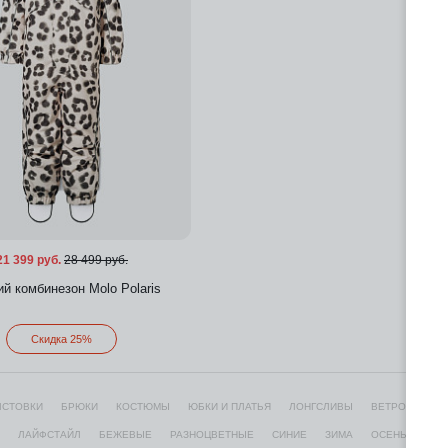
21 399 руб.
28 499 руб.
ий комбинезон Molo Polaris
Скидка 25%
ЛСТОВКИ
БРЮКИ
КОСТЮМЫ
ЮБКИ И ПЛАТЬЯ
ЛОНГСЛИВЫ
ВЕТРОВКИ
Добавить в избранное
ЛАЙФСТАЙЛ
БЕЖЕВЫЕ
РАЗНОЦВЕТНЫЕ
СИНИЕ
ЗИМА
ОСЕНЬ-ЗИМА