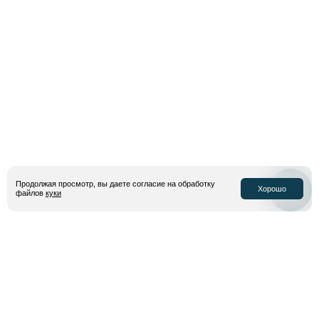
Бренд Street Beat существует уже больше 11 лет, популяризуя
кроссовки и streetwear культуру в разных городах нашей страны.
Все это соединилось вместе в разработанной
капсуле
отражающей ДНК и автора, и бренда.
Продолжая просмотр, вы даете согласие на обработку
Хорошо
файлов
куки
6 апреля 2026 г.
Единая программа лояльности!