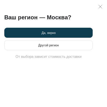
 >>
карта
8 (495) 789-82-60
Ваш регион — Москва?
Химчистка кроссовок
Новости
Программа привилегий
Да, верно
Другой регион
От выбора зависит стоимость доставки