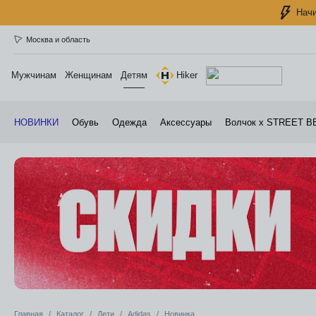
Начи
Москва и область
Мужчинам
Женщинам
Детям
Hiker
НОВИНКИ
Обувь
Одежда
Аксессуары
Волчок х STREET B
Главная
Каталог
Дети
Adidas
Новинка