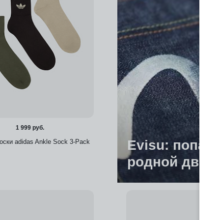
1 999 руб.
Evisu: попас
оски adidas Ankle Sock 3-Pack
родной двор
Добавить в избранное