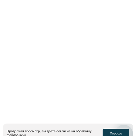
9 899 руб.
14 199 руб.
8 799 руб.
17 599 руб.
Кеды Converse Chuck Taylor
Женские кроссовки Converse
70 Hi
Chuck Taylor All Star Lugged
Скидка 30%
Скидка 50%
Продолжая просмотр, вы даете согласие на обработку
Хорошо
файлов
куки