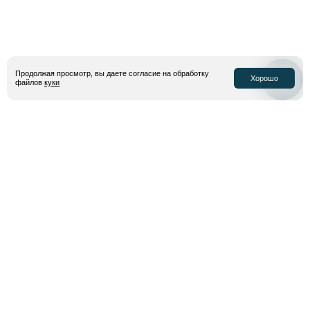
Продолжая просмотр, вы даете согласие на обработку
Хорошо
файлов
куки
2 499 руб.
4 699 руб.
Мужские носки Dickies Valley
Поясная сумка Dickies Duck
Grove Socks Retro 3 Pairs
Canvas Cross Body