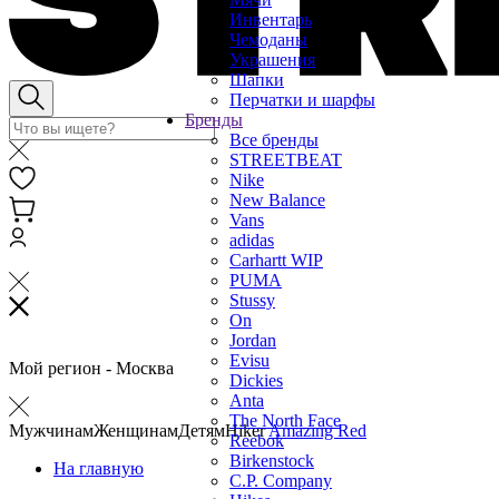
Инвентарь
Чемоданы
Украшения
Шапки
Перчатки и шарфы
Бренды
Все бренды
STREETBEAT
Nike
New Balance
Vans
adidas
Carhartt WIP
PUMA
Stussy
On
Jordan
Evisu
Мой регион -
Москва
Dickies
Anta
The North Face
Мужчинам
Женщинам
Детям
Hiker
Amazing Red
Reebok
Birkenstock
На главную
C.P. Company