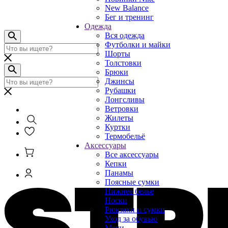
New Balance
Бег и тренинг
Одежда
Вся одежда
Футболки и майки
Шорты
Толстовки
Брюки
Джинсы
Рубашки
Лонгсливы
Ветровки
Жилеты
Куртки
Термобельё
Аксессуары
Все аксессуары
Кепки
Панамы
Поясные сумки
Нижнее белье
Носки
Рюкзаки и сумки
Уход за обувью
Мячи