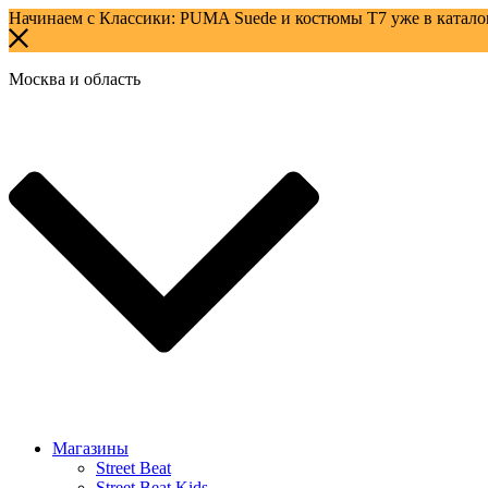
Начинаем с Классики: PUMA Suede и костюмы T7 уже в катал
Москва и область
Магазины
Street Beat
Street Beat Kids