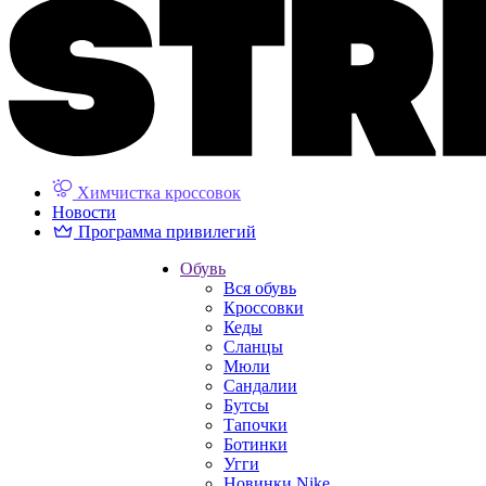
Химчистка кроссовок
Новости
Программа привилегий
Обувь
Вся обувь
Кроссовки
Кеды
Сланцы
Мюли
Сандалии
Бутсы
Тапочки
Ботинки
Угги
Новинки Nike