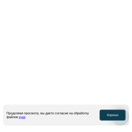
Адрес электронной почты
Подписаться
Я даю
согласие на обработку моих персональных данных
, собираемых
посредством метрических программ “Яндекс Метрика” и “top.mail.ru”, в
целях аналитики посещаемости сайта и получение рекламной
информации, в соответствии с условиями
политики конфиденциальности
и
оферты
Продолжая просмотр, вы даете согласие на обработку
Хорошо
файлов
куки
© Inventive Retail Group, 2026