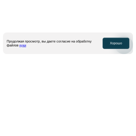
Где мой заказ?
Обмен и возврат
Подобрать размер
Часто задаваемые вопросы
Узнавайте первыми о новинках и акциях — подпишитесь на
Продолжая просмотр, вы даете согласие на обработку
нашу
рассылку
Хорошо
файлов
куки
Адрес электронной почты
Подписаться
Я даю
согласие на обработку моих персональных данных
, собираемых
посредством метрических программ “Яндекс Метрика” и “top.mail.ru”, в
целях аналитики посещаемости сайта и получение рекламной
информации, в соответствии с условиями
политики конфиденциальности
и
оферты