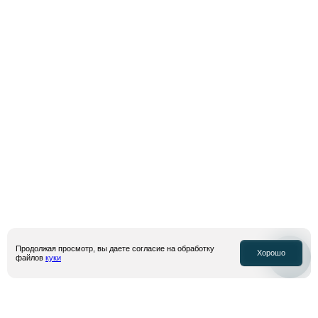
Подписаться
Я даю
согласие на обработку моих персональных данных
, собираемых
посредством метрических программ “Яндекс Метрика” и “top.mail.ru”, в
целях аналитики посещаемости сайта и получение рекламной
информации, в соответствии с условиями
политики конфиденциальности
и
оферты
Продолжая просмотр, вы даете согласие на обработку
Хорошо
файлов
куки
© Inventive Retail Group, 2026
Политика конфиденциальности
Оферта