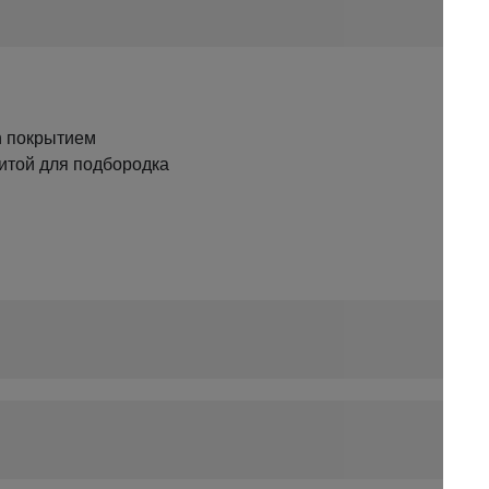
ch покрытием
итой для подбородка