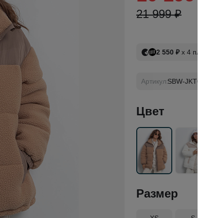
21 999 ₽
2 550 ₽
х 4 платеж
Артикул:
SBW-JKT0010-
Цвет
Размер
XS
S