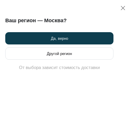
 >>
карта
8 (495) 789-82-60
Ваш регион — Москва?
Химчистка кроссовок
Новости
Программа привилегий
Да, верно
о в Street Beat
Другой регион
От выбора зависит стоимость доставки
(0)
EAT Winter Jacket
Цена для вас может