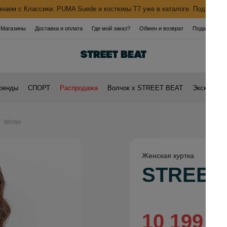
наем с Классики: PUMA Suede и костюмы T7 уже в каталоге
Подробнее
Магазины
Доставка и оплата
Где мой заказ?
Обмен и возврат
Подарочная 
ренды
СПОРТ
Распродажа
Волчок х STREET BEAT
Эксклюзивн
Winter
Женская куртка
STREETB
10 199 ₽