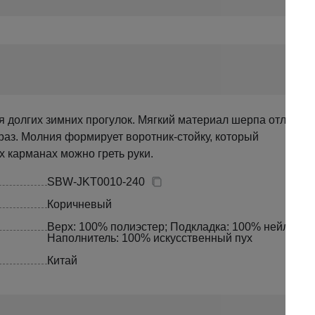
я долгих зимних прогулок. Мягкий материал шерпа отлично
раз. Молния формирует воротник-стойку, который
 карманах можно греть руки.
SBW-JKT0010-240
Коричневый
Верх: 100% полиэстер; Подкладка: 100% нейлон;
Наполнитель: 100% искусственный пух
Китай