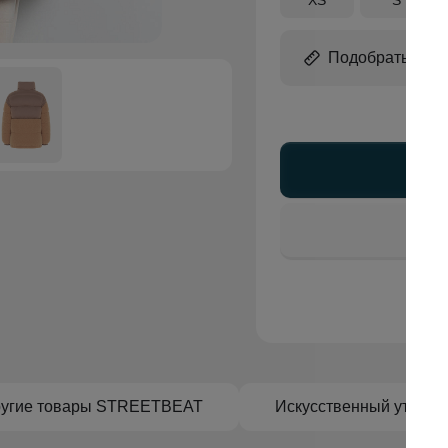
Подобрать раз
Доб
угие товары STREETBEAT
Искусственный утепли