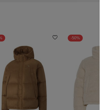
%
-50%