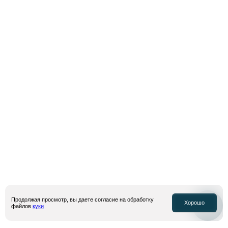
Адрес электронной почты
Подписаться
Я даю
согласие на обработку моих персональных данных
, собираемых
посредством метрических программ “Яндекс Метрика” и “top.mail.ru”, в
целях аналитики посещаемости сайта и получение рекламной
информации, в соответствии с условиями
политики конфиденциальности
и
оферты
Продолжая просмотр, вы даете согласие на обработку
Хорошо
файлов
куки
© Inventive Retail Group, 2026