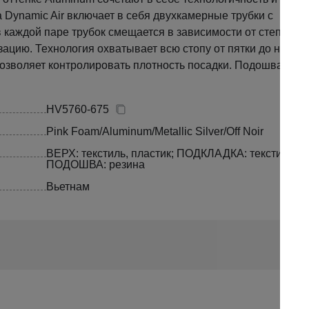
Dynamic Air включает в себя двухкамерные трубки с
каждой паре трубок смещается в зависимости от степени
цию. Технология охватывает всю стопу от пятки до носка,
зволяет контролировать плотность посадки. Подошва с це
HV5760-675
Pink Foam/Aluminum/Metallic Silver/Off Noir
ВЕРХ: текстиль, пластик; ПОДКЛАДКА: текстиль;
ПОДОШВА: резина
Вьетнам