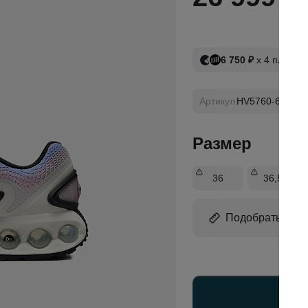
6 750 ₽
х 4 платеж
Артикул:
HV5760-675
Размер
36
36,5
Подобрать раз
Доб