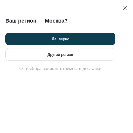
карта
8 (495) 789-82-60
Ваш регион — Москва?
Химчистка кроссовок
Новости
Программа привилегий
Да, верно
at
Другой регион
От выбора зависит стоимость доставки
(0)
r Max DN Premium
Цена для вас может быть
Начислим
1350 Б