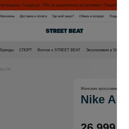
Распродажа. Скидки до -70% на выделенный ассортимент
Подробнее >>
Магазины
Доставка и оплата
Где мой заказ?
Обмен и возврат
Подарочная 
Бренды
СПОРТ
Волчок х STREET BEAT
Эксклюзивно в Street Be
Max DN
Женские кроссовки
Nike Ai
26 999 ₽