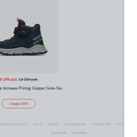
9 299 руб.
13 299 руб.
 ботинки Primigi Gripper Gore-Tex
Скидка 30%
WINTER GORE-TEX
COLIN
RANDY
РАСПРОДАЖА
ЛАЙФСТАЙЛ
РОЗОВЫЕ
Добавить в избранное
ВЫСОКИЕ
ЛИПУЧКИ