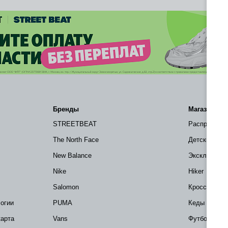
Бренды
Магазин
STREETBEAT
Распродажа
The North Face
Детские тов
New Balance
Эксклюзивно 
Nike
Hiker
Salomon
Кроссовки
огии
PUMA
Кеды
карта
Vans
Футболки и 