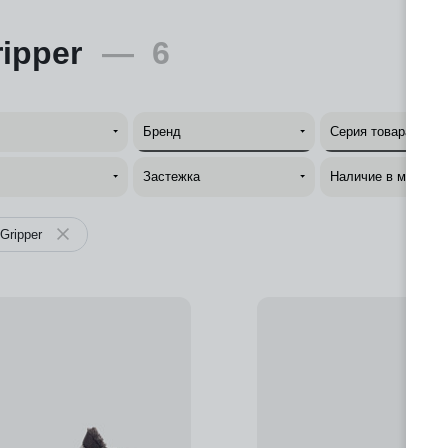
ipper
—
6
Бренд
Серия товара
Застежка
Наличие в магазин
Gripper