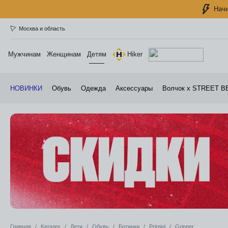
Начи
Москва и область
Мужчинам
Женщинам
Детям
Hiker
НОВИНКИ
Обувь
Одежда
Аксессуары
Волчок х STREET B
Главная
Каталог
Дети
Обувь
Ботинки
Primigi
Gripper