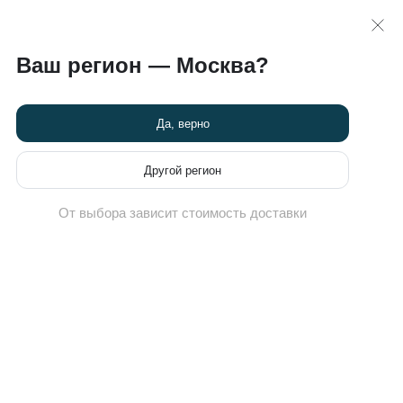
 >>
карта
8 (495) 789-82-60
Ваш регион — Москва?
Химчистка кроссовок
Новости
Программа привилегий
Да, верно
Другой регион
От выбора зависит стоимость доставки